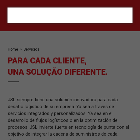
ORÇAMENTO
Home
>
Servicios
PARA CADA CLIENTE,
UNA SOLUÇÃO DIFERENTE.
JSL siempre tiene una solución innovadora para cada
desafío logístico de su empresa. Ya sea a través de
servicios integrados y personalizados. Ya sea en el
desarrollo de flujos logísticos o en la optimización de
procesos. JSL invierte fuerte en tecnología de punta con el
objetivo de integrar la cadena de suministros de cada