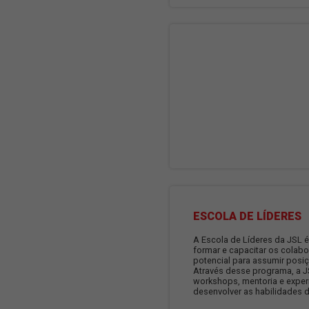
PROGRAMA 
O programa de Tr
jovens talentos 
conhecimentos em
os trainees têm 
contatos profissi
funcionamento d