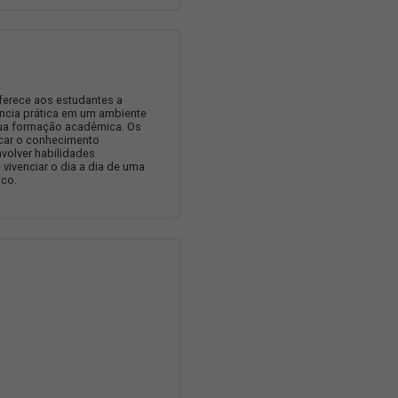
dade. Esse iniciativa é essencial para promover um
de trabalho mais justo e acolhedor.
AMA DE ESTÁGIO