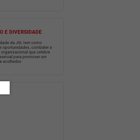
AMA DE INCLUSÃO E DIVERSIDADE
ma de Inclusão e Diversidade da JSL tem como
promover a igualdade de oportunidades, combater a
ação e criar uma cultura organizacional que celebre