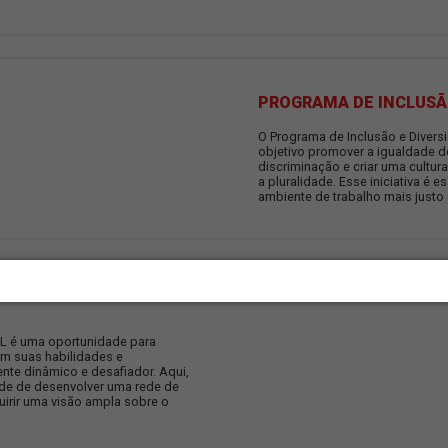
 VOCÊ PODE!
uer? Você Pode!" da JSL é uma iniciativa
tir do programa de Jovem Aprendiz que
 desenvolvimento pessoal e profissional de
rabilidade social, oferecendo
 capacitação, treinamento e suporte para
 colaboradores possam alcançar seus
dentro quanto fora da empresa. Isso pode
orkshops, mentoria e outras iniciativas que
r o crescimento e a realização pessoal
PROGR
O Progra
objetivo 
discrimin