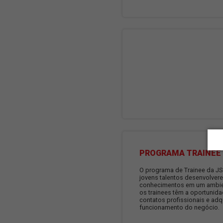
VOCÊ QUER?
O projeto "Você q
construída a par
busca promover o
jovens com vulne
oportunidades de
que esses novos
objetivos, tanto 
incluir cursos, w
visam impulsiona
deles.