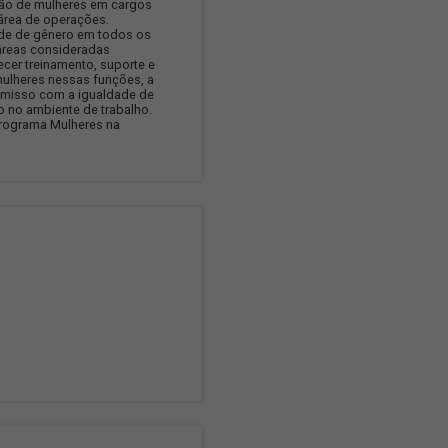
RES NA DIREÇÃO
ma "Mulheres na Direção" da JSL tem como objetivo
 a inclusão e capacitação de mulheres em cargos
ais, especialmente na área de operações.
 promover a diversidade de gênero em todos os
 empresa, inclusive em áreas consideradas
te masculinas. Ao oferecer treinamento, suporte e
ades de carreira para mulheres nessas funções, a
demonstra seu compromisso com a igualdade de
a promoção da inclusão no ambiente de trabalho.
já foram 8 Edições do Programa Mulheres na