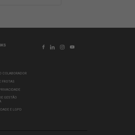
ma de Estágio da JSL oferece aos estudantes a
ade de adquirir experiência prática em um ambiente
ivo, complementando sua formação acadêmica. Os
os têm a chance de aplicar o conhecimento
 na universidade, desenvolver habilidades
as da área de atuação e vivenciar o dia a dia de uma
íder no mercado logístico.