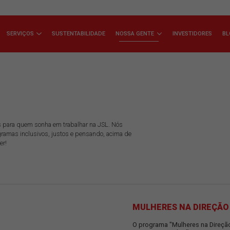
ÇA A JSL
SERVIÇOS
SUSTENTABILIDADE
NOSSA GENTE
s iniciativas para quem sonha em trabalhar na JSL. Nós
ução de programas inclusivos, justos e pensando, acima de
atos. Bora ver!