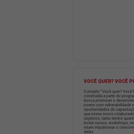
meio desse prog
treinamentos, wo
que abrangem des
competências com