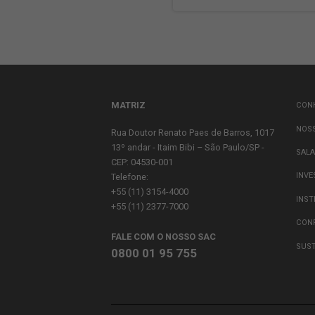
ESCOLA DE 
A Escola de Líde
formar e capacit
potencial para a
Através desse pr
workshops, mento
desenvolver as ha