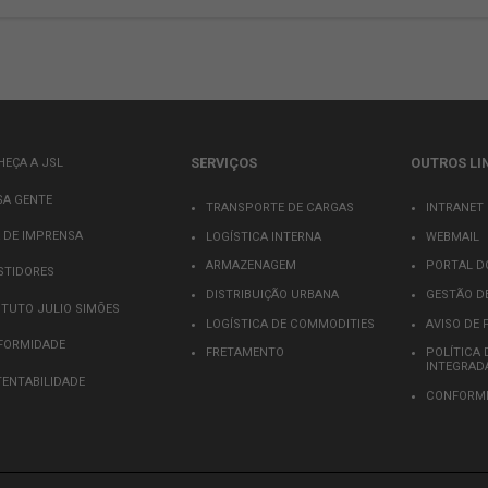
O progra
oportunid
corporat
estagiári
adquirido
específic
empresa l
LÍDERES
res da JSL é um programa estruturado para
ar os colaboradores que demonstrem
ssumir posições estratégicas na empresa.
ograma, a JSL oferece treinamentos,
ria e experiências práticas para
bilidades de liderança dos participantes.