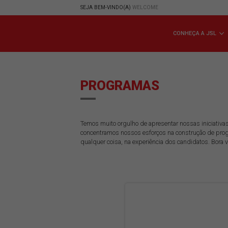
SEJA BEM-VINDO(A)
WELCOME
CONHE
PROGRAMAS
Temos muito orgulho de apresentar nossa
concentramos nossos esforços na constr
qualquer coisa, na experiência dos candid