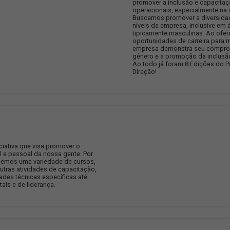
MULHE
O progra
promover
operacion
Buscamos
níveis da
tipicamen
oportunid
empresa 
gênero e 
Ao todo 
Direção!
DE JSL
L é uma iniciativa que visa promover o
profissional e pessoal da nossa gente. Por