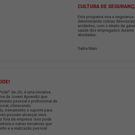
rama oferecemos uma variedade de cursos,
rkshops e outras atividades de capacitação,
de habilidades técnicas específicas até
portamentais e de liderança.
CULTU
Este prog
determina
acidentes,
saúde do
atividade
Saiba Ma