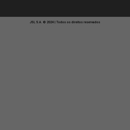
SERVIÇOS
CONHEÇA A JSL
NOSSA GENTE
17
TRANSPORTE DE CARG
SALA DE IMPRENSA
LOGÍSTICA INTERNA
ARMAZENAGEM
INVESTIDORES
DISTRIBUIÇÃO URBANA
INSTITUTO JULIO SIMÕES
LOGÍSTICA DE COMMOD
CONFORMIDADE
FRETAMENTO
SUSTENTABILIDADE