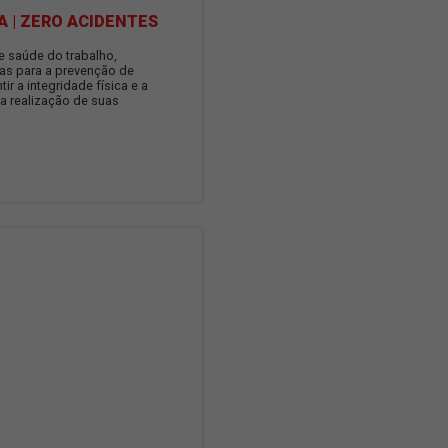
RA DE SEGURANÇA | ZERO ACIDENTES
rama visa a segurança e saúde do trabalho,
ndo rotinas direcionadas para a prevenção de
 com o intuito de garantir a integridade física e a
s empregados durante a realização de suas
s.
is