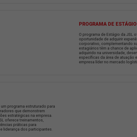
a plurali
ambiente 
TRAINEE
ainee da JSL é uma oportunidade para
desenvolverem suas habilidades e
 um ambiente dinâmico e desafiador. Aqui,
a oportunidade de desenvolver uma rede de
onais e adquirir uma visão ampla sobre o
o negócio.
PROGR