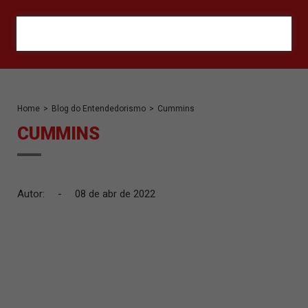
ORÇAMENTO
Home
>
Blog do Entendedorismo
>
Cummins
CUMMINS
Autor:
-
08 de abr de 2022