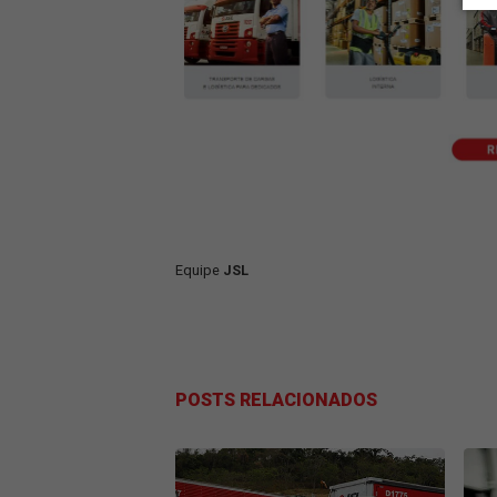
da logística. Ao adotar tecnologias 
exemplo de excelência no setor.
Quer ficar por dentro das tendênci
onde exploramos as últimas novidade
Aproveite para
fazer um orçamento
con
de excelência em seu negócio!