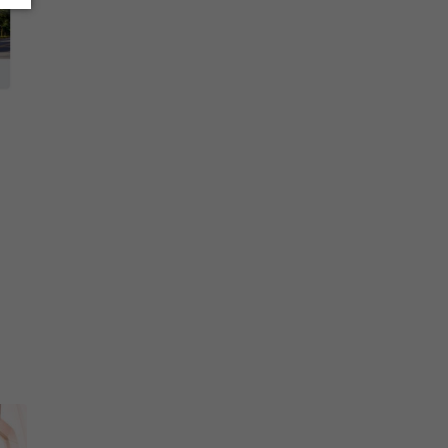
e destacando como um
og de Entendorismo da JSL
,
uro da logística!
ica e alcançar um novo nível