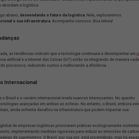
olução, está passando por transformações significativas que mo
o, a tecnologia emerge como um catalisador fundamental, impul
 as empresas abordam a logística.
tamos o artigo abaixo,
desvendando o futuro da logística
. Nele
nsporte nacional e sua infraestrutura
. Acompanhe conosco. Boa
ora de Mudanças
 nova década, as tendências indicam que a tecnologia continu
o
, a inteligência artificial e a Internet das Coisas (IoT) estão se i
as, otimizando processos, reduzindo custos e melhorando a efici
 e Cenário Internacional