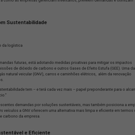
cial competitivo no mercado logístico. Empresas que investem em
ga e
blockchain
, estão à frente na corrida pela eficiência operaciona
m imperativo crescente. Os consumidores e as empresas estão cad
sticas. A busca por embalagens sustentáveis, práticas de
transpo
e as principais prioridades.
de sistemas avançados de
gerenciamento de cadeia de supriment
do a logística. A automação de processos, a análise preditiva e
ormando a maneira como as empresas gerenciam inventários, preve
Futuro com Sustentabilidade