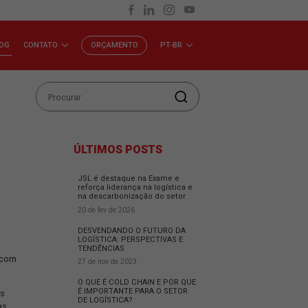
INVESTIDORES
BLOG
CONTATO
ORÇAMENTO
P
TIVAS E
ÚLTIMOS POSTS
JSL é destaque na Exam
reforça liderança na logí
na descarbonização do 
20 de fev de 2026
DESVENDANDO O FUTUR
LOGÍSTICA: PERSPECTIV
TENDÊNCIAS
vende o futuro do setor com