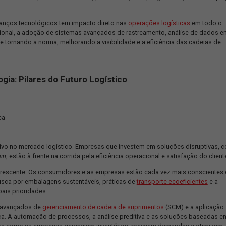
tico entre o Brasil e o cenário internacional revela nuances inte
doção de tecnologias avançadas em ambas as esferas. No entanto
vações globais, ainda enfrenta desafios na infraestrutura que p
a tendência global de empresas logísticas priorizarem práticas e
eram esse aspecto, implementando medidas rigorosas para reduzi
s em suas cadeias de suprimentos. O Brasil, por sua vez, está pr
ização dos avanços tecnológicos tem impacto direto nas
operações
ário internacional, a adoção de sistemas avançados de rastreame
em está se tornando a norma, melhorando a visibilidade e a efic
e Tecnologia: Pilares do Futuro Logístico