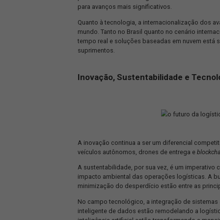
Um panorama comparativo do setor logís
inovação, observa-se uma crescente a
se esforçando para acompanhar as ino
velocidade de adoção.
No âmbito da
sustentabilidade
, há um
Países estrangeiros muitas vezes lid
promover o uso de energias renovávei
para avanços mais significativos.
Quanto à tecnologia, a internacional
mundo. Tanto no Brasil quanto no cen
tempo real e soluções baseadas em nuv
suprimentos.
Inovação, Sustentabilidade 