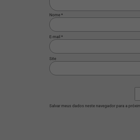
JSL É DESTAQUE NA EXAME E
REFORÇA LIDERANÇA NA
LOGÍSTICA E NA
DESCARBONIZAÇÃO DO SETOR
Leia mais...
DEIXE UM COMENT
Comentário
*