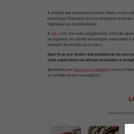
Em meio a essas tendências, a JSL, c
ambientais, com foco especial na red
estratégias é a adoção de caminhões m
constante da frota que possuem no m
Segundo o CEO da empresa, Ramon Alca
das nossas metas e de nosso propósi
Essa iniciativa não apenas alinha a 
como uma líder inovadora no mercado l
energia, contribuindo para a redução
Conclusão: Rumo a uma Logí
À medida que avançamos para o futuro,
tecnologia. Empresas que se adaptare
capitalizar as oportunidades.
A
JSL
, com sua visão progressista, 