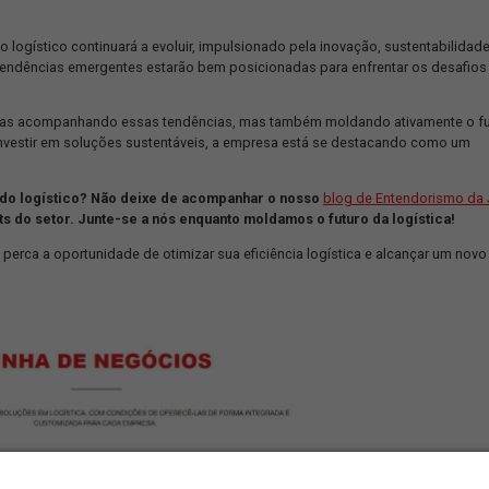
iente das demandas futuras, está adotando medidas proativas par
ução das emissões de dióxido de carbono e outros Gases de Efei
ovidos a gás natural veicular (GNV), carros e caminhões elétric
áximo 3 anos.
raz “a sustentabilidade tem – e terá cada vez mais – papel pre
to de negócio.”
JSL com as crescentes demandas por soluções sustentáveis, mas
ogístico. Os veículos a GNV oferecem uma alternativa mais limpa
 da pegada de carbono da empresa.
stica Sustentável e Eficiente
 o mercado logístico continuará a evoluir, impulsionado pela ino
m a essas tendências emergentes estarão bem posicionadas para
está não apenas acompanhando essas tendências, mas também mo