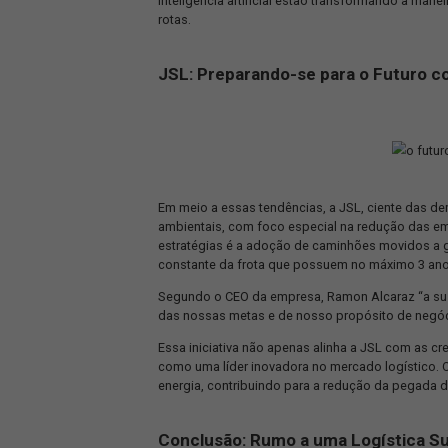
A inovação continua a ser um diferen
veículos autônomos, drones de entre
A sustentabilidade, por sua vez, é u
impacto ambiental das operações logí
minimização do desperdício estão entr
No campo tecnológico, a integração 
inteligente de dados estão remodelan
inteligência artificial estão transf
rotas.
JSL: Preparando-se para o 