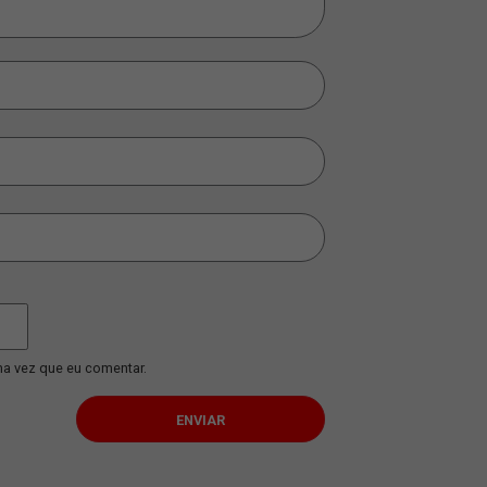
O QUE É COLD CHAIN E POR QUE É
COMO A T
IMPORTANTE PARA O SETOR DE
AJUDADO 
LOGÍSTICA?
DO MOTOR
Leia mais...
Leia mais...
ÁRIO