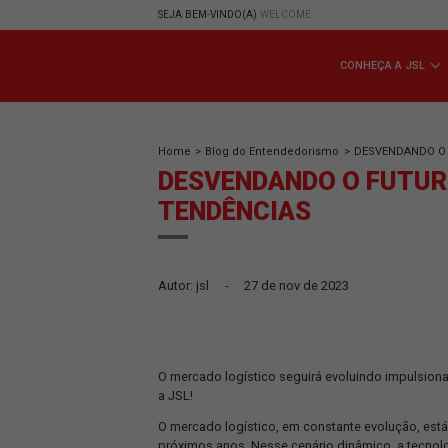
SEJA BEM-VINDO(A)
WELCOME
CONHE
Home
>
Blog do Entendedorismo
>
DESV
DESVENDANDO O F
TENDÊNCIAS
Autor: jsl
-
27 de nov de 2023
O mercado logístico seguirá evoluindo