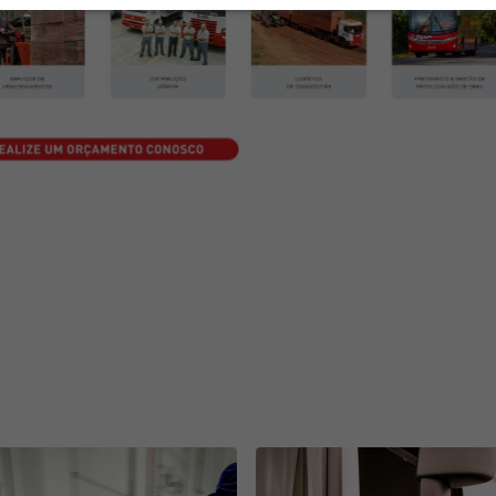
avançadas e investir em soluções sustentáveis, a empresa está s
as do mercado logístico? Não deixe de acompanhar o nosso
bl
s e insights do setor. Junte-se a nós enquanto moldamos o fut
osco! Não perca a oportunidade de otimizar sua eficiência logíst