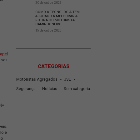
27 de nov de 2023
O QUE É COLD CHAIN E 
É IMPORTANTE PARA O 
ldarão seu panorama nos
DE LOGÍSTICA?
sionando as perspectivas
30 de out de 2023
COMO A TECNOLOGIA T
, exploraremos
AJUDADO A MELHORAR 
ROTINA DO MOTORISTA
 leitura!
CAMINHONEIRO
15 de out de 2023
ará a desempenhar um
papel
ntegrando de maneira cada vez
CATEGORIAS
ência.
-
-
Motoristas Agregados
JSL
-
-
Segurança
Notícias
Sem ca