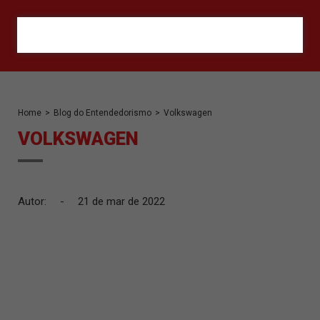
ORÇAMENTO
Home
>
Blog do Entendedorismo
>
Volkswagen
VOLKSWAGEN
Autor:
-
21 de mar de 2022