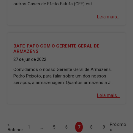
outros Gases de Efeito Estufa (GEE) est...
Leia mais...
BATE-PAPO COM O GERENTE GERAL DE
ARMAZÉNS
27 de jun de 2022
Convidamos o nosso Gerente Geral de Armazéns,
Pedro Peixoto, para falar sobre um dos nossos
serviços, a armazenagem. Quantos armazéns a J...
Leia mais...
«
Próximo
1
…
5
6
7
8
9
Anterior
»