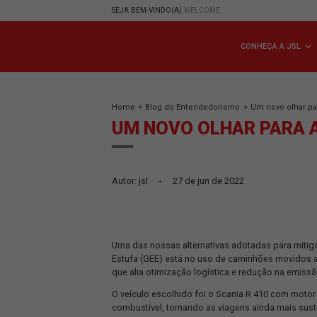
SEJA BEM-VINDO(A)
WELCOME
CONHE
Home
>
Blog do Entendedorismo
>
Um n
UM NOVO OLHAR P
Autor: jsl
-
27 de jun de 2022
Uma das nossas alternativas adotadas
Estufa (GEE) está no uso de caminhões