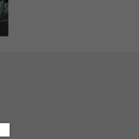
OLD CHAIN E POR QUE É
TE PARA O SETOR DE
A?