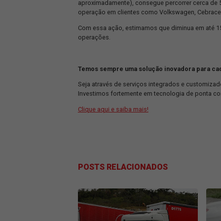
que alia otimização logística e reduç
O veículo escolhido foi o Scania R 4
combustível, tornando as viagens ain
aproximadamente), consegue percorre
operação em clientes como Volkswage
Com essa ação, estimamos que dimin
operações.
Temos sempre uma solução inovador
Seja através de serviços integrados e
Investimos fortemente em tecnologia d
Clique aqui e saiba mais!