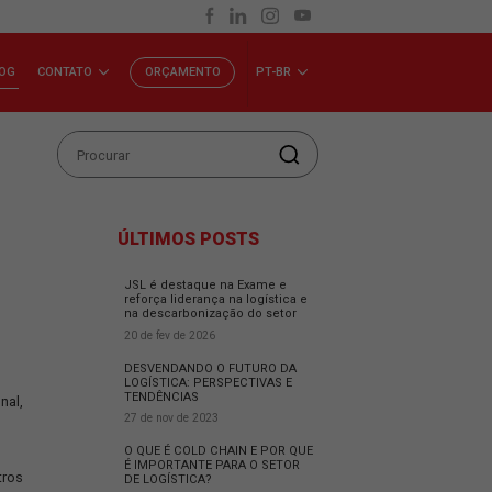
INVESTIDORES
BLOG
CONTATO
ORÇAMENTO
P
ÚLTIMOS POSTS
JSL é destaque na Exam
reforça liderança na logí
na descarbonização do 
20 de fev de 2026
DESVENDANDO O FUTUR
 outros Gases de Efeito
LOGÍSTICA: PERSPECTIV
TENDÊNCIAS
m novo modelo operacional,