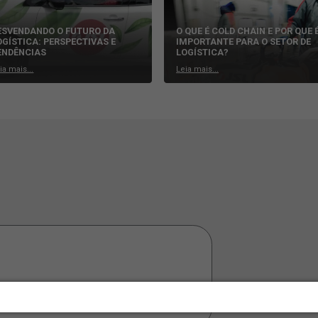
DESVENDANDO O FUTURO DA
O QUE É C
LOGÍSTICA: PERSPECTIVAS E
IMPORTAN
TENDÊNCIAS
LOGÍSTIC
Leia mais...
Leia mais...
ÁRIO