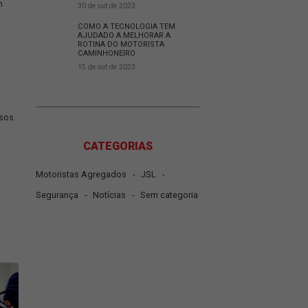
27 de nov de 2023
O QUE É COLD CHAIN E 
ar o biometano a esse
É IMPORTANTE PARA O 
0 m³ de gás, ou 944 litros
DE LOGÍSTICA?
 modelo, que já está em
30 de out de 2023
COMO A TECNOLOGIA T
AJUDADO A MELHORAR 
s a GNV em nossas
ROTINA DO MOTORISTA
CAMINHONEIRO
15 de out de 2023
na otimização de processos.
da cliente.
CATEGORIAS
-
-
Motoristas Agregados
JSL
-
-
Segurança
Notícias
Sem ca