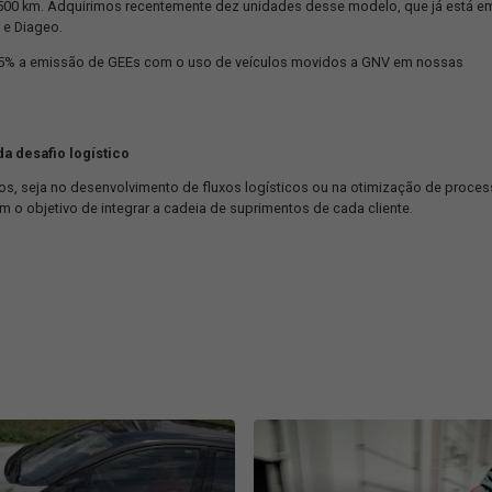
ão na emissão de poluentes.
10 com motor alimentado por GNV, mas que também permite mistur
da mais sustentáveis. Quando abastecido com o volume máximo (23
r cerca de 500 km. Adquirimos recentemente dez unidades desse
n, Cebrace e Diageo.
ua em até 15% a emissão de GEEs com o uso de veículos movido
a para cada desafio logístico
 customizados, seja no desenvolvimento de fluxos logísticos ou 
e ponta com o objetivo de integrar a cadeia de suprimentos de ca