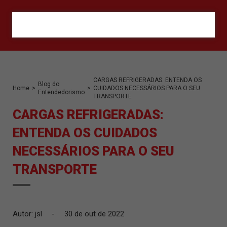
ORÇAMENTO
CARGAS REFRIGERADAS: ENTENDA OS
Blog do
Home
>
>
CUIDADOS NECESSÁRIOS PARA O SEU
Entendedorismo
TRANSPORTE
CARGAS REFRIGERADAS:
ENTENDA OS CUIDADOS
NECESSÁRIOS PARA O SEU
TRANSPORTE
Autor: jsl
-
30 de out de 2022