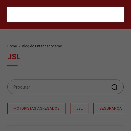
ORÇAMENTO
Home
>
Blog do Entendedorismo
JSL
MOTORISTAS AGREGADOS
JSL
SEGURANÇA