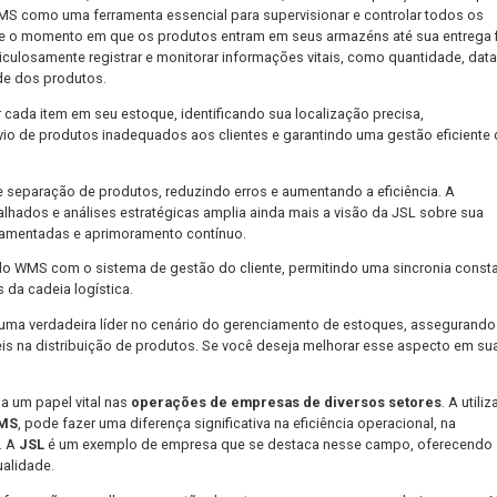
 Negócio
nejamento e integração
com os sistemas existentes da empresa. É
continuamente o desempenho do sistema. Empresas de consultoria e
rocesso, ajudando a personalizar o sistema de acordo com as ne
iamento de Estoques
utiliza o sistema de WMS, convidamos o Nivaldo Uchôa, Gerente
L adotou o WMS como uma ferramenta essencial para supervisionar
stica, desde o momento em que os produtos entram em seus armaz
nsegue meticulosamente registrar e monitorar informações vitais
 a fragilidade dos produtos.
L rastrear cada item em seu estoque, identificando sua localiza