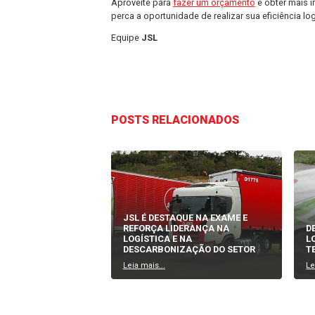
disponibilidade e condição, evitando,
espaço de armazenagem.
Além disso, o WMS otimiza a gestão d
capacidade do sistema de fornecer rel
cadeia logística, contribuindo para 
O grande diferencial da JSL reside na
e uma gestão holística e eficaz de tod
Dessa forma, a JSL consolida sua pos
qualidade, agilidade e confiabilidade
empresa, a
JSL
é a parceira ideal.
Em conclusão, a
gestão de estoques
de ferramentas e métodos avançados
satisfação do cliente e nos resultados
serviços de gerenciamento de estoque
Aproveite para
fazer um orçamento
e 
perca a oportunidade de realizar sua e