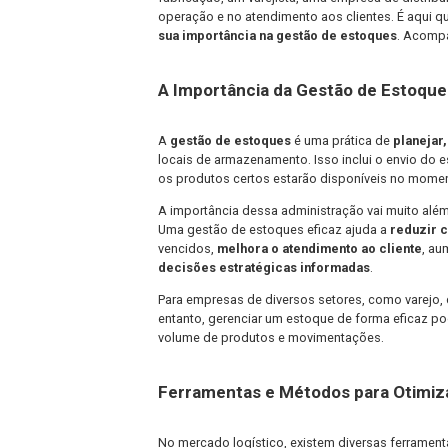
com a JSL!
A gestão de estoques é um aspecto f
fabricação, um varejista, uma empres
operação e no atendimento aos client
sua importância na gestão de estoq
A Importância da Gestão de
A
gestão de estoques
é uma prática 
locais de armazenamento. Isso inclui 
os produtos certos estarão disponíve
A importância dessa administração vai
Uma gestão de estoques eficaz ajuda
vencidos,
melhora o atendimento ao 
decisões estratégicas informadas
.
Para empresas de diversos setores, c