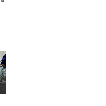
o uma gestão eficiente do
 a eficiência. A
isão da JSL sobre sua
do uma sincronia constante
 estoques, assegurando
rar esse aspecto em sua
ersos setores
. A utilização
ia operacional, na
se campo, oferecendo
 empresa hoje mesmo. Não
negócio!