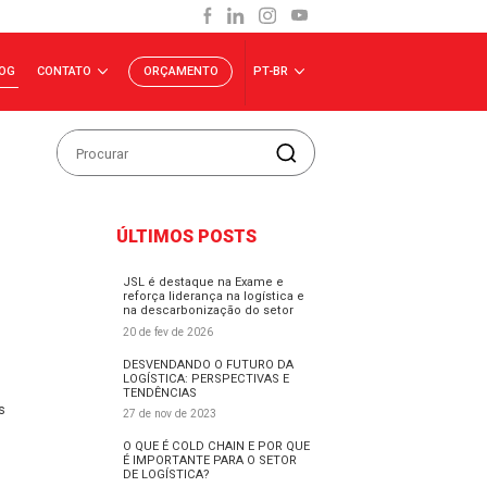
INVESTIDORES
BLOG
CONTATO
ORÇAMENTO
P
TÃO DE
ÚLTIMOS POSTS
JSL é destaque na Exam
reforça liderança na logí
na descarbonização do 
20 de fev de 2026
DESVENDANDO O FUTUR
LOGÍSTICA: PERSPECTIV
TENDÊNCIAS
 uma empresa; saiba mais