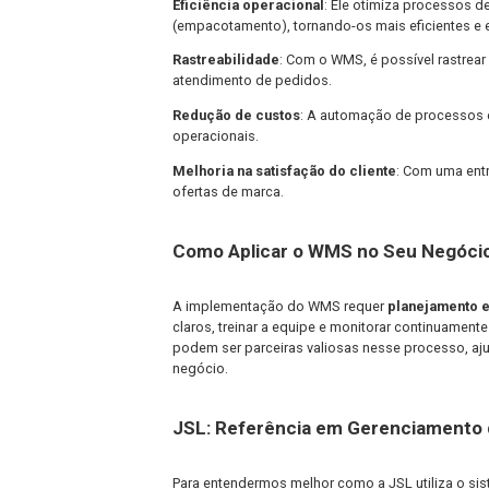
informadas sobre a alocação de recur
Vantagens do Uso do WMS
As vantagens do uso do WMS na gestã
Precisão de estoque
: O WMS reduz 
estoque estejam sempre corretos.
Eficiência operacional
: Ele otimiza
(empacotamento), tornando-os mais e
Rastreabilidade
: Com o WMS, é possív
atendimento de pedidos.
Redução de custos
: A automação de 
operacionais.
Melhoria na satisfação do cliente
: C
ofertas de marca.