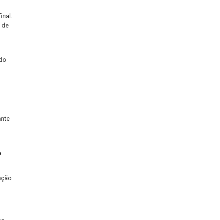
 essencial definir objetivos
m logística e tecnologia
cessidades específicas do
 de Operações da empresa
 e controlar todos os
éns até sua entrega final.
, como quantidade, data de
ção precisa,