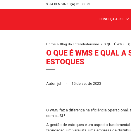
SEJA BEM-VINDO(A)
WELCOME
CONHE
Home
>
Blog do Entendedorismo
>
O QU
O QUE É WMS E Q
ESTOQUES
Autor: jsl
-
15 de set de 2023
O WMS faz a diferença na eficiência o