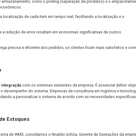
sos, o reabastecimento de estoque e a roteirização de pedidos.
o de estoques são importantes. Algumas delas incluem:
erros humanos no
controle de estoque
, minimizando perdas e gara
 processos de armazenamento, como o picking (separação de pro
ficientes e econômicos.
el rastrear a localização de cada item em tempo real, facilitando 
processos e a redução de erros resultam em economias significat
om uma entrega precisa e eficiente dos pedidos, os clientes ficam