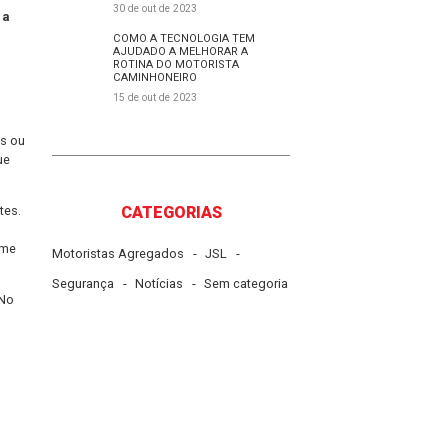
27 de nov de 2023
O QUE É COLD CHAIN E 
É IMPORTANTE PARA O 
Seja uma indústria de
DE LOGÍSTICA?
a um papel crucial na
30 de out de 2023
mos
o que é WMS e qual a
COMO A TECNOLOGIA T
AJUDADO A MELHORAR 
ROTINA DO MOTORISTA
CAMINHONEIRO
15 de out de 2023
ntém em seus armazéns ou
rodutos e garantia de que
CATEGORIAS
poníveis para os clientes.
utos obsoletos ou
te que uma empresa tome
-
-
Motoristas Agregados
JSL
-
-
Segurança
Notícias
Sem ca
 chave para o sucesso. No