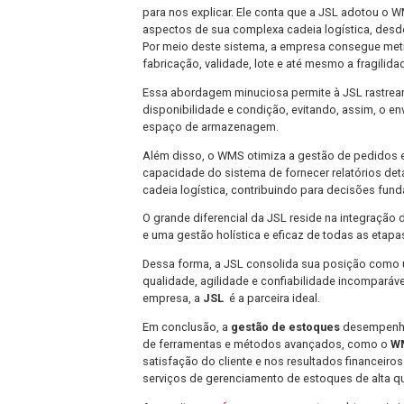
Como Aplicar o WMS no Seu
A implementação do WMS requer
pla
claros, treinar a equipe e monitorar 
podem ser parceiras valiosas nesse p
negócio.
JSL: Referência em Gerenc
Para entendermos melhor como a JSL 
para nos explicar. Ele conta que a JS
aspectos de sua complexa cadeia logí
Por meio deste sistema, a empresa co
fabricação, validade, lote e até mesmo
Essa abordagem minuciosa permite à JS