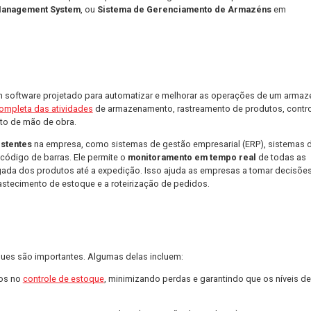
ma eficaz pode ser um desafio complexo, especialmente quando s
.
a Otimização da Gestão de Estoques
as ferramentas e métodos disponíveis para otimizar a gestão de 
rehouse Management System
, ou
Sistema de Gerenciamento
iona?
 (WMS)
é um software projetado para automatizar e melhorar as
e uma
visão completa das atividades
de armazenamento, rastreamen
gerenciamento de mão de obra.
istemas existentes
na empresa, como sistemas de gestão empresa
 leitura de código de barras. Ele permite o
monitoramento em t
desde a chegada dos produtos até a expedição. Isso ajuda as em