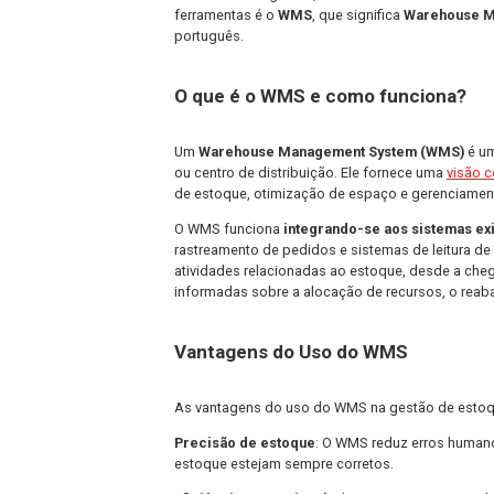
entanto, gerenciar um estoque de for
volume de produtos e movimentações
Ferramentas e Métodos par
No mercado logístico, existem divers
ferramentas é o
WMS
, que significa
Wa
português.
O que é o WMS e como func
Um
Warehouse Management System
ou centro de distribuição. Ele fornec
de estoque, otimização de espaço e 
O WMS funciona
integrando-se aos s
rastreamento de pedidos e sistemas de
atividades relacionadas ao estoque, 