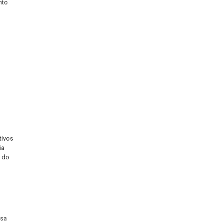
ntindo que os níveis de
dutos) e o empacotamento
a localização e o
ivas de custos
 mais satisfeitos e com