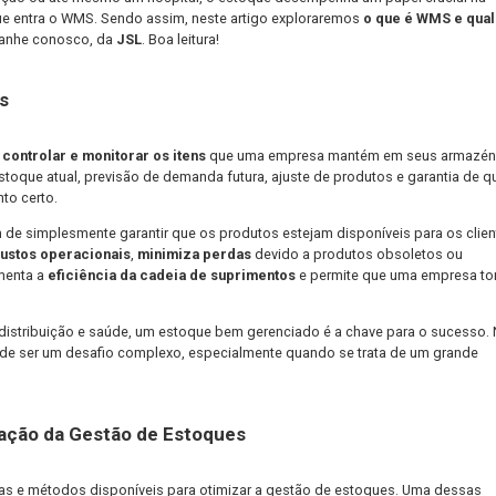
undamental para o sucesso de empresas de todos os segmentos. 
a de distribuição ou até mesmo um hospital, o estoque desempenh
es. É aqui que entra o WMS. Sendo assim, neste artigo explorare
ues
. Acompanhe conosco, da
JSL
. Boa leitura!
 Estoques
de
planejar, controlar e monitorar os itens
que uma empresa ma
o envio do estoque atual, previsão de demanda futura, ajuste de p
is no momento certo.
 muito além de simplesmente garantir que os produtos estejam dis
 a
reduzir custos operacionais
,
minimiza perdas
devido a prod
cliente
, aumenta a
eficiência da cadeia de suprimentos
e permi
omo varejo, distribuição e saúde, um estoque bem gerenciado é a