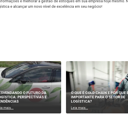
 assim, o envio de produtos inadequados aos clientes e garantind
e pedidos e separação de produtos, reduzindo erros e aumentando
atórios detalhados e análises estratégicas amplia ainda mais a v
decisões fundamentadas e aprimoramento contínuo.
 integração do WMS com o sistema de gestão do cliente, permitin
as as etapas da cadeia logística.
ição como uma verdadeira líder no cenário do gerenciamento de
 incomparáveis na distribuição de produtos. Se você deseja melho
desempenha um papel vital nas
operações de empresas de div
, como o
WMS
, pode fazer uma diferença significativa na eficiênc
 financeiros. A
JSL
é um exemplo de empresa que se destaca nes
s de alta qualidade.
obter mais informações e melhorar a gestão de estoques em sua
ficiência logística e alcançar um novo nível de excelência em seu 