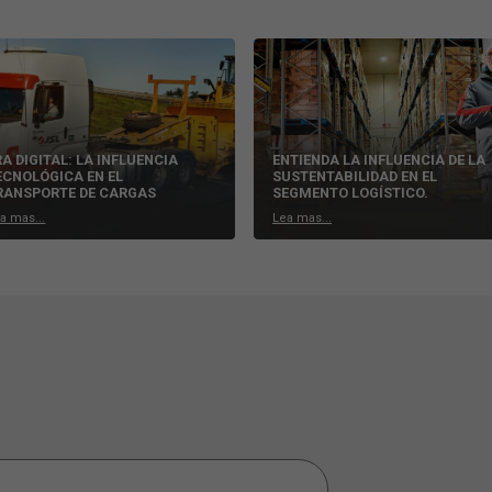
seguridad.
que hemos debatido mucho en los últimos años. El impacto de alg
s de transporte, condujo a su contaminación. Para reducir estos e
ector logístico.
rsos procesos en el área, desde el almacenamiento de productos ha
los híbridos o eléctricos, cuyo principal objetivo es la reducción