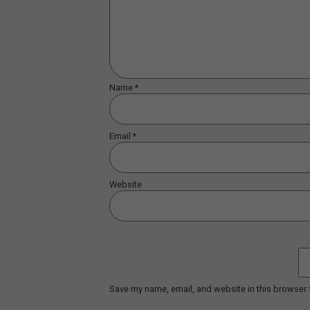
¿QUÉ ES LA LOGÍSTICA? ¿CUÁL E
SU IMPORTANCIA?
Lea mas...
LEAVE A REPLY
Comment
*