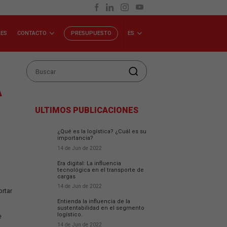
RA GENTE
INVERSORES
CONTACTO
PRESUPUESTO
os
A LOGÍSTICA
ULTIMOS PUBLICACIO
¿Qué es la logística? ¿C
importancia?
14 de Jun de 2022
Era digital: La influencia
tecnológica en el transp
cargas
14 de Jun de 2022
ales tendencias para aportar