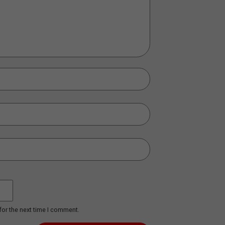
ERA DIGITAL: LA INFLUENCIA
ENTIENDA 
S
TECNOLÓGICA EN EL
SUSTENTAB
TRANSPORTE DE CARGAS
SEGMENTO
Lea mas...
Lea mas...