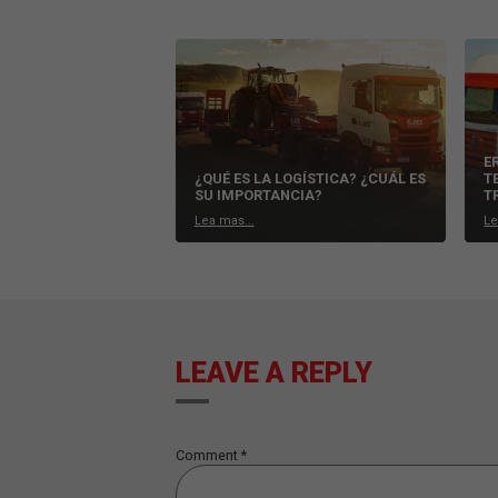
superar algunos obstáculos, como la 
Ecologística
Sustentabilidad Esta es una palabra 
ambiente, principalmente de los medio
están adaptando y uno de estos es el s
La ecologística es el rediseño de dive
transporte, como la adopción de vehícu
contaminantes en el medio ambiente.
POSTS RELACIONADOS