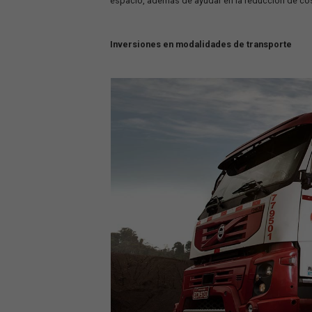
información es grande.
Con una cantidad inmensa de datos, es
automatización de procesos es funda
Este proceso integrará los sistemas de
De esta forma, se puede aumentar la efi
espacio, además de ayudar en la reducci
Inversiones en modalidades de tran