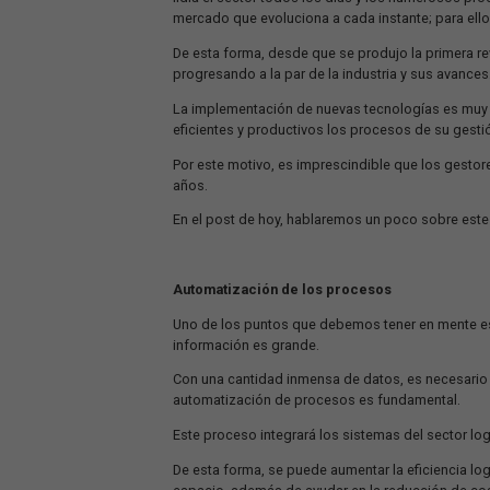
aún más eficiencia al sector en su emp
La búsqueda de productividad siempre f
lidia el sector todos los días y los 
mercado que evoluciona a cada instant
De esta forma, desde que se produjo la p
progresando a la par de la industria y
La implementación de nuevas tecnologí
eficientes y productivos los procesos
Por este motivo, es imprescindible que
años.
En el post de hoy, hablaremos un poc
Automatización de los procesos
Uno de los puntos que debemos tener e