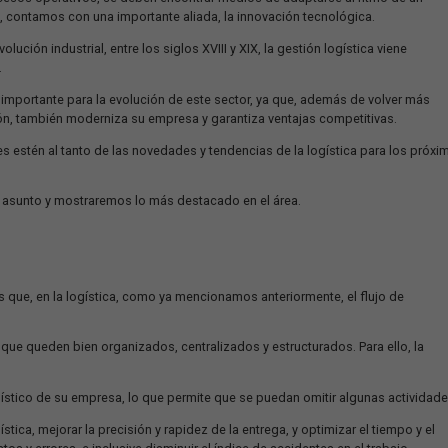
resa!
ue el principal objetivo de la logística. Con el importante flujo d
numerosos procesos operativos, se deben encontrar medios de adapt
e; para ello, contamos con una importante aliada, la innovación t
rimera revolución industrial, entre los siglos XVIII y XIX, la gestió
 sus avances.
as es muy importante para la evolución de este sector, ya que, 
 de su gestión, también moderniza su empresa y garantiza ventaja
 los gestores estén al tanto de las novedades y tendencias de la 
o sobre este asunto y mostraremos lo más destacado en el área.
n mente es que, en la logística, como ya mencionamos anteriorme