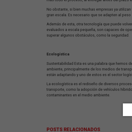
A pesar de que Brasil es un país muy 
notando que el transporte aéreo tambi
más eficacia y agilidad en la entrega.
trascurso del tiempo.
Tecnologías de transporte de mercaderí
En las décadas de 1980 y 1990, cuando
de transporte del futuro, tanto en la 
Si bien aún no existen autos volador
y eficacia para la entrega de productos
Ideado por Amazon, una de las mayore
que la entrega con estos equipos se vu
más todo el proceso, al entregar antes
No obstante, si bien muchas empresas 
gran escala. Es necesario que se adapte
Además de esta, otra tecnología que 
evaluados a escala pequeña, son capac