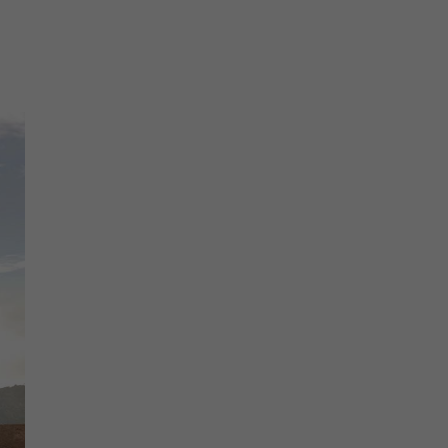
ados. Para ello, la
itir algunas actividades.
timizar el tiempo y el
tes en el trabajo.