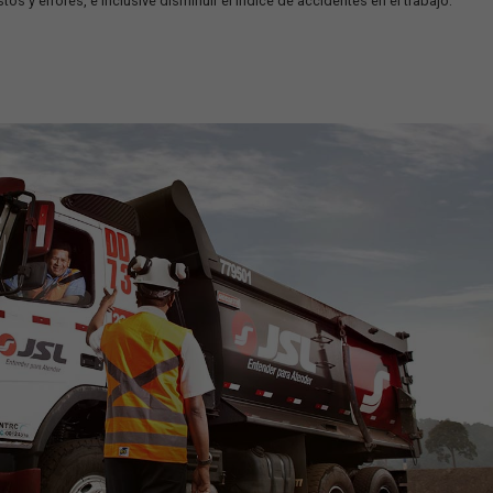
 necesario que queden bien organizados, centralizados y estructur
mental.
l sector logístico de su empresa, lo que permite que se puedan om
ciencia logística, mejorar la precisión y rapidez de la entrega, y op
ón de costos y errores, e inclusive disminuir el índice de acciden
sporte