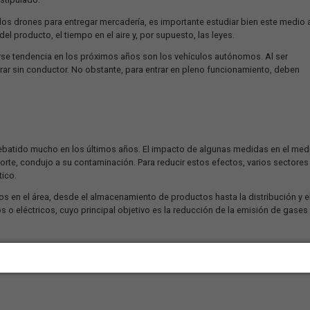
dependiente de la modalidad de transporte por carretera, algunas 
én puede ser muy útil, ya que aporta más integridad y seguridad a
 Por este motivo, la tendencia de transportes de múltiples modalid
a para mejorar la agilidad y eficacia en la entrega
 las personas miraban películas futuristas, siempre se imaginab
locomoción como para la entrega de mercadería.
es como imaginábamos, están surgiendo diversas tecnologías que 
.
s empresas minoristas del mundo, por ejemplo, el avance tecnol
elva una tendencia en los próximos años, lo que promete reducir l
 del plazo estipulado.
ya utilizan los drones para entregar mercadería, es importante es
n al peso del producto, el tiempo en el aire y, por supuesto, las l
puede volverse tendencia en los próximos años son los vehículos 
es de operar sin conductor. No obstante, para entrar en pleno f