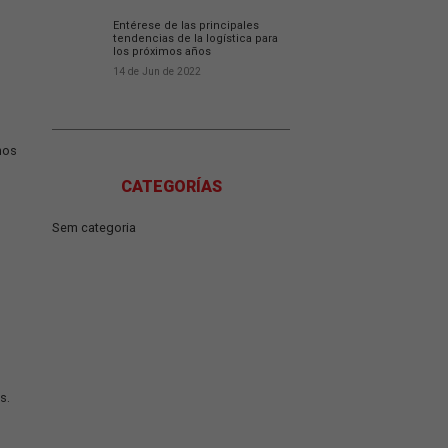
Entienda la influencia de
sustentabilidad en el s
logístico.
e información con el que
14 de Jun de 2022
arse al ritmo de un
ecnológica.
Entérese de las principa
tendencias de la logísti
n logística viene
los próximos años
14 de Jun de 2022
además de volver más
s competitivas.
logística para los próximos
CATEGORÍAS
Sem categoria
nte, el flujo de