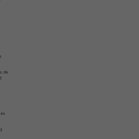
ternativas de caminos y
 y los desvía de carreteras
o cual, se evita perder
favorece el cálculo del
ravés de un satélite en
onsumidor, se reduce la