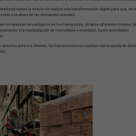
n más eficacia y rapidez en las entregas, y, de esta forma, acom
ología cada vez más a la hora de consumir.
rte de cargas debe cada vez más modernizarse y lidiar con los de
s transportadoras tienen la misión de realizar una transformación
n mayores y estén a la altura de las demandas actuales.
tada a través de los avances tecnológicos en los transportes, alcan
mo el almacenamiento y la manipulación de mercadería e inventario
destino final.
 y volverla más atractiva para los clientes, las transportadoras cuen
as tecnologías:
s (TMS)