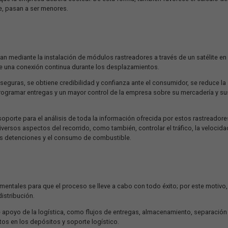
 de rutas es optimizar las rutas de viajes y ofrecer las mejores al
 para evitar que los camiones pasen por rutas y lugares peligrosos,
e sean muy transitadas o que sean más largas o innecesarias, con l
 en peajes que la empresa deberá costear. De esta forma, también 
secuentemente, pasan a ser menores.
eo
eo funcionan mediante la instalación de módulos rastreadores a t
 allí, establece una conexión continua durante los desplazamientos.
 rápidas y seguras, se obtiene credibilidad y confianza ante el c