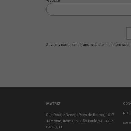
LEAVE A REPLY
Comment
*
Name
*
Email
*