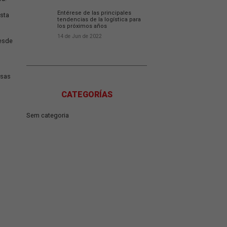
pañar el comportamiento de
Entienda la influencia de
sustentabilidad en el s
logístico.
14 de Jun de 2022
safíos de infraestructura.
Entérese de las principa
 digital para que, de esta
tendencias de la logísti
los próximos años
14 de Jun de 2022
za diferentes niveles, desde
, hasta actividades
tan con la ayuda de diversas
CATEGORÍAS
Sem categoria