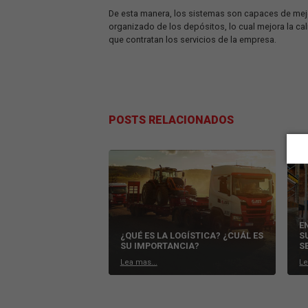
ansiedad y los reclamos de clientes, 
entregas.
Todo se realiza mediante un software q
esta forma, se puede realizar un segui
promedio e instantánea, el tiempo em
Sistemas de Gestión de Depósitos 
También existen procesos internos que
imprescindible cuidar los depósitos y 
Con WMS, es posible administrar vario
expedición de mercadería, localizació
De esta manera, los sistemas son capac
organizado de los depósitos, lo cual me
que contratan los servicios de la empr