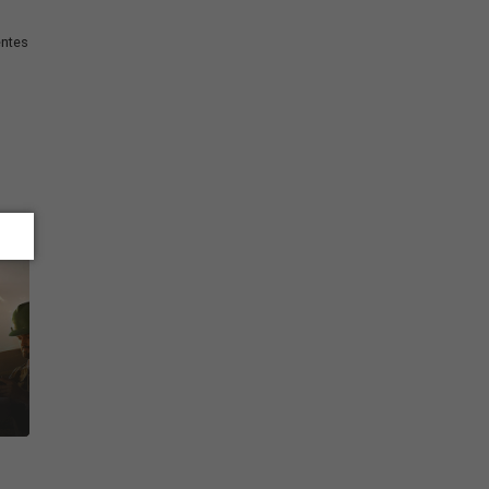
obre su mercadería y sus
a por estos rastreadores; de
 el tráfico, la velocidad
éxito; por este motivo, es
cenamiento, separación y
 de un control amplio y
 satisfacción de los clientes