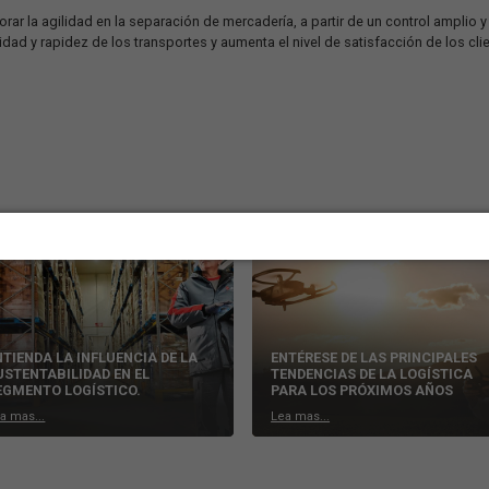
y se puede programar entregas y un mayor control de la empresa s
ue ofrece soporte para el análisis de toda la información ofrecid
miento de diversos aspectos del recorrido, como también, controlar
pleado en las detenciones y el consumo de combustible.
(WMS)
 son fundamentales para que el proceso se lleve a cabo con todo 
centros de distribución.
s puntos de apoyo de la logística, como flujos de entregas, alma
n de productos en los depósitos y soporte logístico.
es de mejorar la agilidad en la separación de mercadería, a partir
jora la calidad y rapidez de los transportes y aumenta el nivel de
esa.