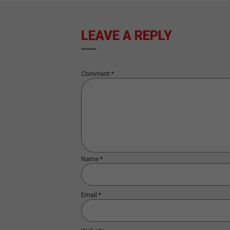
POSTS RELACIONADOS
¿QUÉ ES LA LOGÍSTICA? ¿CUÁL E
SU IMPORTANCIA?
Lea mas...