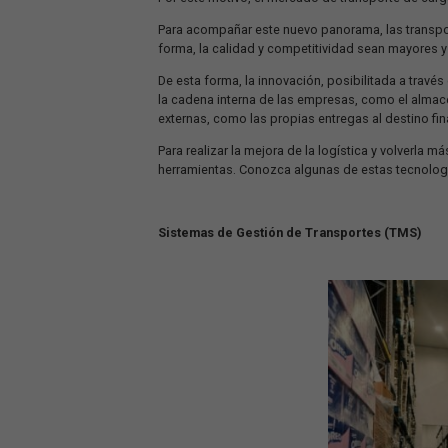
aportar nuevas soluciones que ofrezca
los consumidores que utilizan la tecn
Por este motivo, el mercado de transpo
Para acompañar este nuevo panorama, la
forma, la calidad y competitividad sea
De esta forma, la innovación, posibili
la cadena interna de las empresas, co
externas, como las propias entregas al 
Para realizar la mejora de la logística
herramientas. Conozca algunas de est
Sistemas de Gestión de Transporte