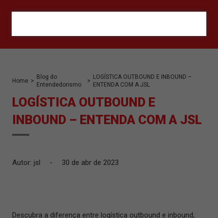
ORÇAMENTO
Blog do
LOGÍSTICA OUTBOUND E INBOUND –
Home
>
>
Entendedorismo
ENTENDA COM A JSL
LOGÍSTICA OUTBOUND E
INBOUND – ENTENDA COM A JSL
Autor: jsl
-
30 de abr de 2023
Descubra a diferença entre logística outbound e inbound,