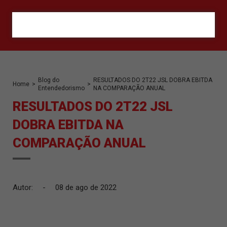
ORÇAMENTO
Blog do
RESULTADOS DO 2T22 JSL DOBRA EBITDA
Home
>
>
Entendedorismo
NA COMPARAÇÃO ANUAL
RESULTADOS DO 2T22 JSL
DOBRA EBITDA NA
COMPARAÇÃO ANUAL
Autor:
-
08 de ago de 2022