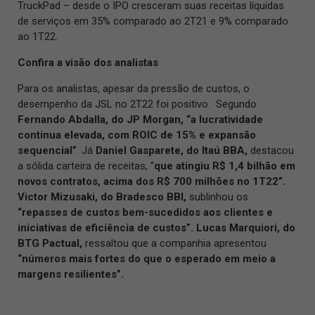
TruckPad – desde o IPO cresceram suas receitas líquidas
de serviços em 35% comparado ao 2T21 e 9% comparado
ao 1T22.
Confira a visão dos analistas
Para os analistas, apesar da pressão de custos, o
desempenho da JSL no 2T22 foi positivo. Segundo
Fernando Abdalla, do JP Morgan, “a lucratividade
continua elevada, com ROIC de 15% e expansão
sequencial”
. Já
Daniel Gasparete, do Itaú BBA,
destacou
a sólida carteira de receitas, “
que atingiu R$ 1,4 bilhão em
novos contratos, acima dos R$ 700 milhões no 1T22”.
Victor Mizusaki, do Bradesco BBI,
sublinhou os
“repasses de custos bem-sucedidos aos clientes e
iniciativas de eficiência de custos”. Lucas Marquiori,
do
BTG Pactual,
ressaltou que a companhia apresentou
“números mais fortes do que o esperado em meio a
margens resilientes”.